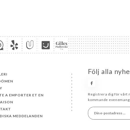
Följ alla nyh
LERI
DÖMEN
Y
Registrera dig för vårt
TE A EMPORTER ET EN
kommande evenemang 
RAISON
TAKT
IDISKA MEDDELANDEN