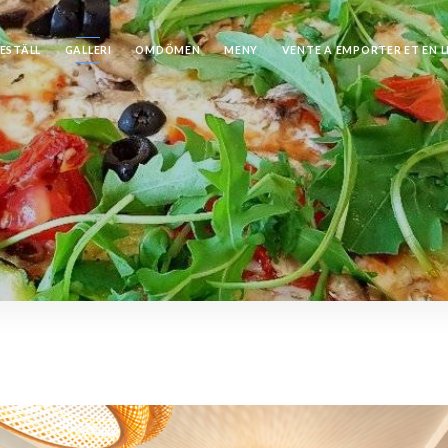
ESTÄLL
GALLERI
OMDÖMEN
MENY
VENTE A EMPORTER ET EN 