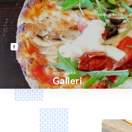
HEM
BOKA
B
/
HEM
GALLERI
Galleri