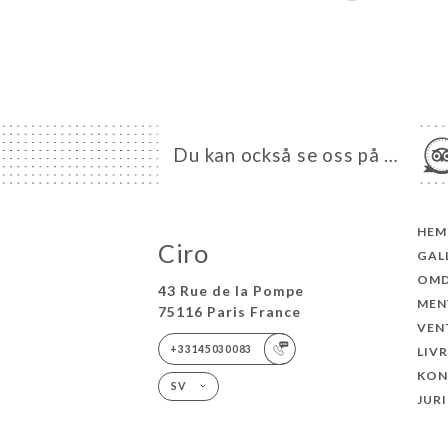
Du kan också se oss på …
HEM
Ciro
GAL
OM
43 Rue de la Pompe
MEN
75116 Paris France
VEN
+33145030083
LIV
KON
SV
JUR