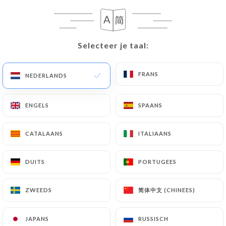
Selecteer je taal:
Selecteer je taal:
FRANS
FRANS
NEDERLANDS
NEDERLANDS
ENGELS
ENGELS
SPAANS
SPAANS
CATALAANS
CATALAANS
ITALIAANS
ITALIAANS
DUITS
DUITS
PORTUGEES
PORTUGEES
简体中文 (CHINEES)
简体中文 (CHINEES)
ZWEEDS
ZWEEDS
JAPANS
JAPANS
RUSSISCH
RUSSISCH