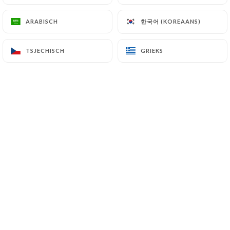
한국어 (KOREAANS)
한국어 (KOREAANS)
ARABISCH
ARABISCH
TSJECHISCH
TSJECHISCH
GRIEKS
GRIEKS