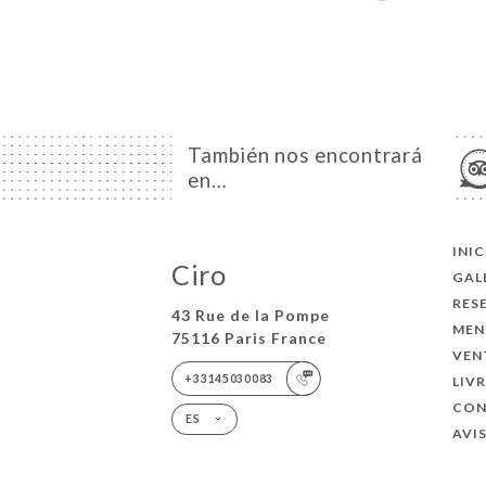
También nos encontrará
en…
INI
Ciro
GAL
RES
43 Rue de la Pompe
MEN
75116 Paris France
VEN
+33145030083
LIV
CO
ES
AVI