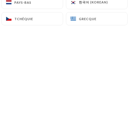
한국어 (KOREAN)
한국어 (KOREAN)
PAYS-BAS
PAYS-BAS
TCHÉQUIE
TCHÉQUIE
GRECQUE
GRECQUE
RETROUVER
NOTRE CARTE ICI
++++++++++
C’est la bonne petite pizzeria cachée du
16e chic, côté Pompe, lorgnant vers la
Muette, avec ses airs d’annexe
deauvillaise. Les Parisiens bcbg du
quartier ont repéré ce lieu caché, à un
angle de rues passantes. Le cadre est
clair, moderne, lumineux, plein de gaîté,
le service souriant, l’accueil en continu
(pour le café, la limonade, au moins). Et
le registre, comme les prix, joue la