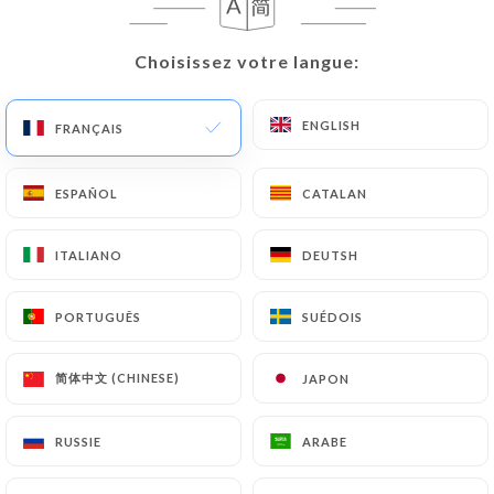
Choisissez votre langue:
Choisissez votre langue:
259 AVIS
RESTAURANT ITALIEN
ENGLISH
ENGLISH
FRANÇAIS
FRANÇAIS
43 Rue De La Pompe
75116 Paris France
ESPAÑOL
ESPAÑOL
CATALAN
CATALAN
ITALIANO
ITALIANO
DEUTSH
DEUTSH
PORTUGUÊS
PORTUGUÊS
SUÉDOIS
SUÉDOIS
简体中文 (CHINESE)
简体中文 (CHINESE)
JAPON
JAPON
RUSSIE
RUSSIE
ARABE
ARABE
Qui sommes nous?