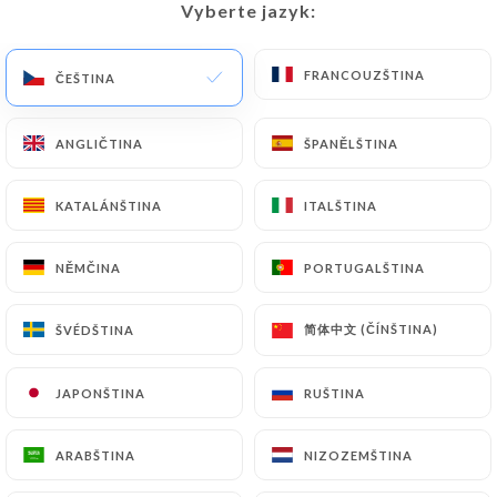
Vyberte jazyk:
Vyberte jazyk:
CS
NABÍDKA
FRANCOUZŠTINA
FRANCOUZŠTINA
ČEŠTINA
ČEŠTINA
ANGLIČTINA
ANGLIČTINA
ŠPANĚLŠTINA
ŠPANĚLŠTINA
KATALÁNŠTINA
KATALÁNŠTINA
ITALŠTINA
ITALŠTINA
/
Kontakt
NĚMČINA
NĚMČINA
PORTUGALŠTINA
PORTUGALŠTINA
DOMŮ
KONTAKT
简体中文 (ČÍNŠTINA)
简体中文 (ČÍNŠTINA)
ŠVÉDŠTINA
ŠVÉDŠTINA
JAPONŠTINA
JAPONŠTINA
RUŠTINA
RUŠTINA
Ciro
ARABŠTINA
ARABŠTINA
NIZOZEMŠTINA
NIZOZEMŠTINA