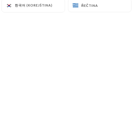
한국어 (KOREJŠTINA)
한국어 (KOREJŠTINA)
ŘEČTINA
ŘEČTINA
43 Rue de la Pompe
75116 Paris France
+33145030083
Jméno
E-mail
Telefonní číslo